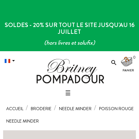
SOLDES - 20% SUR TOUT LE SITE JUSQU'AU 16
JUILLET
(hors livres et solufix)
0


Basculer
☰
la
navigation
ACCUEIL
BRODERIE
NEEDLE MINDER
POISSON ROUGE
NEEDLE MINDER