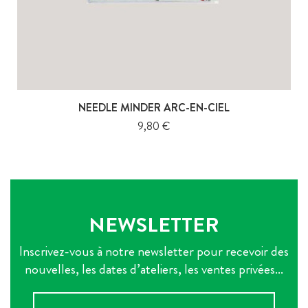
NEEDLE MINDER ARC-EN-CIEL
Prix
9,80 €
NEWSLETTER
Inscrivez-vous à notre newsletter pour recevoir des
nouvelles, les dates d’ateliers, les ventes privées...