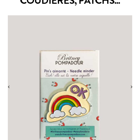
COUDIÈRES, PATCHS...
‹
›