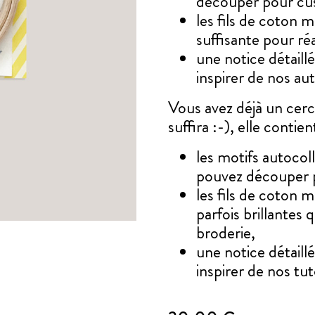
découper pour cus
les fils de coton m
suffisante pour ré
une notice détaill
inspirer de nos au
Vous avez déjà un cercl
suffira :-), elle contie
les motifs autocol
pouvez découper p
les fils de coton m
parfois brillantes 
broderie,
une notice détaill
inspirer de nos tut