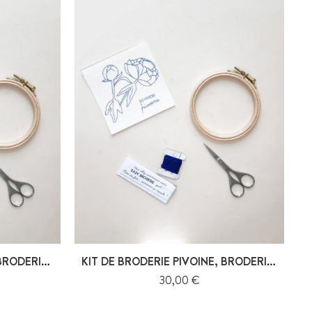
KIT DE BRODERIE BLEUET, BRODERIE FLORALE
KIT DE BRODERIE PIVOINE, BRODERIE...
Prix
30,00 €