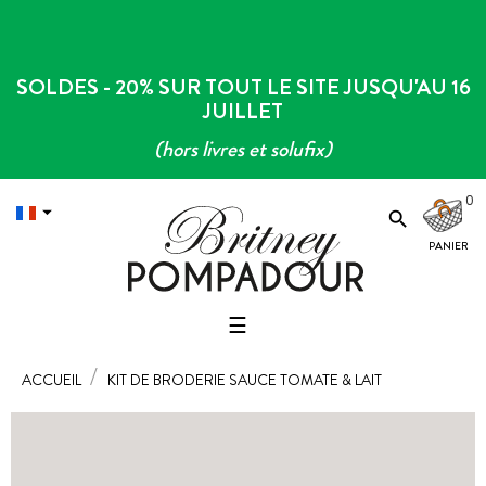
SOLDES - 20% SUR TOUT LE SITE JUSQU'AU 16
JUILLET
(hors livres et solufix)
0


Basculer
☰
la
navigation
ACCUEIL
KIT DE BRODERIE SAUCE TOMATE & LAIT