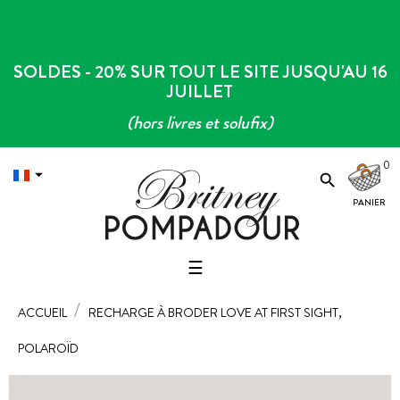
SOLDES - 20% SUR TOUT LE SITE JUSQU'AU 16
JUILLET
(hors livres et solufix)
0


Basculer
☰
la
navigation
ACCUEIL
RECHARGE À BRODER LOVE AT FIRST SIGHT,
POLAROÏD