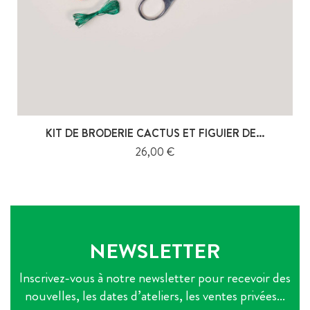
KIT DE BRODERIE CACTUS ET FIGUIER DE...
Prix
26,00 €
NEWSLETTER
Inscrivez-vous à notre newsletter pour recevoir des
nouvelles, les dates d’ateliers, les ventes privées...