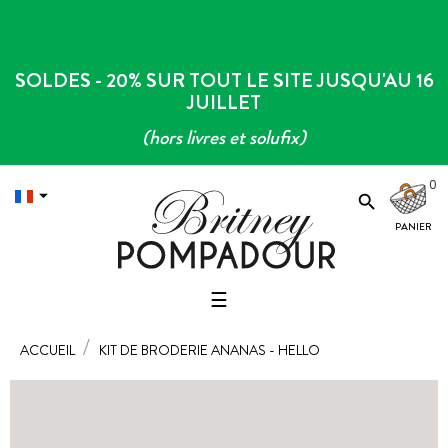
SOLDES - 20% SUR TOUT LE SITE JUSQU'AU 16
JUILLET
(hors livres et solufix)
0


Basculer
☰
la
navigation
ACCUEIL
KIT DE BRODERIE ANANAS - HELLO