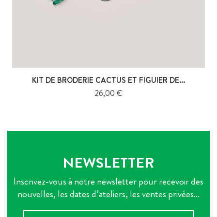
KIT DE BRODERIE CACTUS ET FIGUIER DE...
Prix
26,00 €
NEWSLETTER
Inscrivez-vous à notre newsletter pour recevoir des
nouvelles, les dates d’ateliers, les ventes privées...