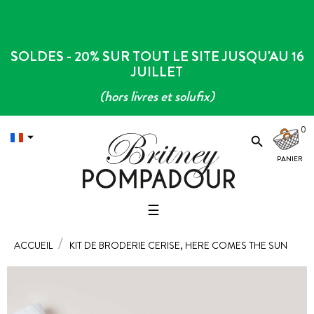
SOLDES - 20% SUR TOUT LE SITE JUSQU'AU 16
JUILLET
(hors livres et solufix)
0


Basculer
☰
la
navigation
ACCUEIL
KIT DE BRODERIE CERISE, HERE COMES THE SUN