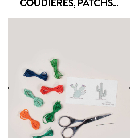
COUDIÈRES, PATCHS...
‹
›