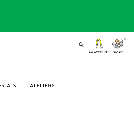
0

MY ACCOUNT
RIALS
ATELIERS