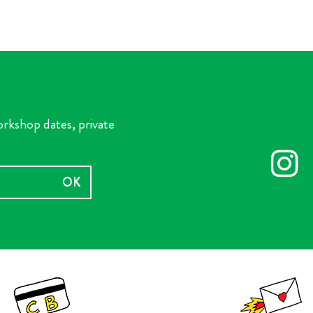
orkshop dates, private
OK